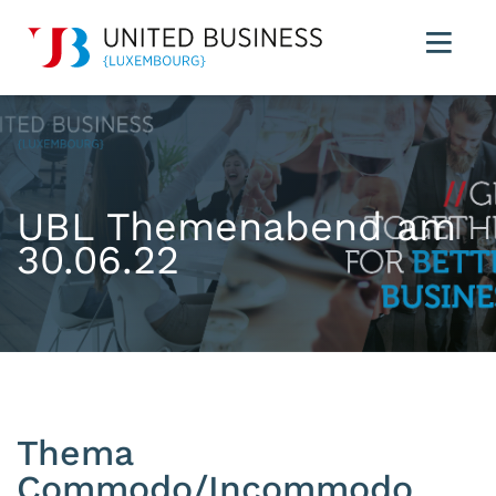
UBL Themenabend am
30.06.22
Thema
Commodo/Incommodo