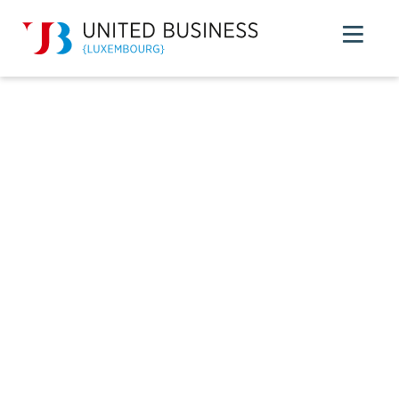
Get together for
better business
United Business Luxembourg ist das Business-Netzwerk