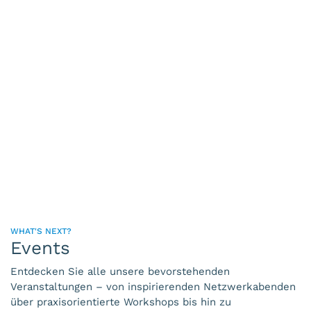
im Norden Luxemburgs – die erste Anlaufstelle für neue
Kontakte, spannende Kooperationen und echten
Austausch. Wir vernetzen Menschen, Ideen und
Unternehmen mit einem Ziel: gemeinsames Wachstum.
Meet Us 2025
WHAT'S NEXT?
Events
Entdecken Sie alle unsere bevorstehenden
Veranstaltungen – von inspirierenden Netzwerkabenden
über praxisorientierte Workshops bis hin zu