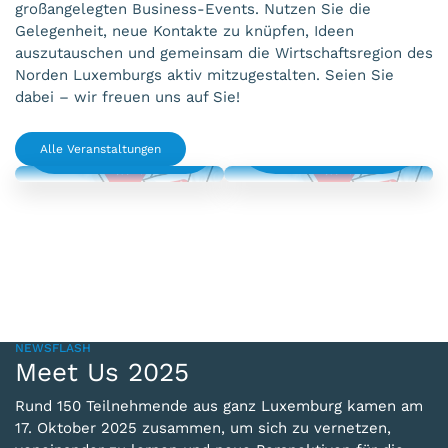
großangelegten Business-Events. Nutzen Sie die
Gelegenheit, neue Kontakte zu knüpfen, Ideen
auszutauschen und gemeinsam die Wirtschaftsregion des
Norden Luxemburgs aktiv mitzugestalten. Seien Sie
dabei – wir freuen uns auf Sie!
BBQ, Fun & Golf -
CHIO Aachen 2026
Summerclosing UBL
Alle Veranstaltungen
Aachen
GOLF DE CLERVAUX
19
11
2026
2026
AUGUST
SEPTEMBER
NEWSFLASH
Meet Us 2025
Rund 150 Teilnehmende aus ganz Luxemburg kamen am
17. Oktober 2025 zusammen, um sich zu vernetzen,