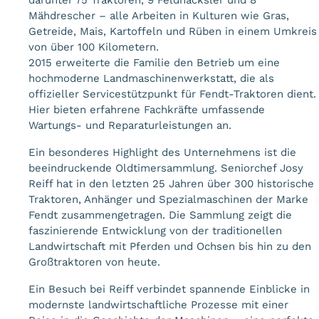
darunter 75 Traktoren, 9 Feldhäcksler und 8
Mähdrescher – alle Arbeiten in Kulturen wie Gras,
Getreide, Mais, Kartoffeln und Rüben in einem Umkreis
von über 100 Kilometern.
2015 erweiterte die Familie den Betrieb um eine
hochmoderne Landmaschinenwerkstatt, die als
offizieller Servicestützpunkt für Fendt-Traktoren dient.
Hier bieten erfahrene Fachkräfte umfassende
Wartungs- und Reparaturleistungen an.
Ein besonderes Highlight des Unternehmens ist die
beeindruckende Oldtimersammlung. Seniorchef Josy
Reiff hat in den letzten 25 Jahren über 300 historische
Traktoren, Anhänger und Spezialmaschinen der Marke
Fendt zusammengetragen. Die Sammlung zeigt die
faszinierende Entwicklung von der traditionellen
Landwirtschaft mit Pferden und Ochsen bis hin zu den
Großtraktoren von heute.
Ein Besuch bei Reiff verbindet spannende Einblicke in
modernste landwirtschaftliche Prozesse mit einer